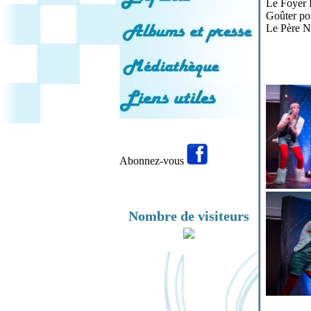
Le Foyer R
Goûter pou
Le Père No
Abonnez-vous
Nombre de visiteurs